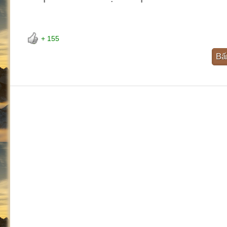
+ 155
Bấ