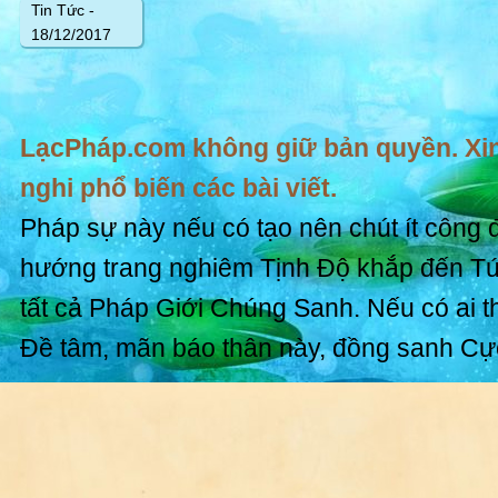
Tin Tức -
18/12/2017
LạcPháp.com không giữ bản quyền. Xin
nghi phổ biến các bài viết.
Pháp sự này nếu có tạo nên chút ít công 
hướng trang nghiêm Tịnh Độ khắp đến T
tất cả Pháp Giới Chúng Sanh. Nếu có ai t
Đề tâm, mãn báo thân này, đồng sanh Cự