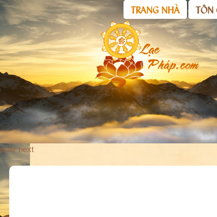
TRANG NHÀ
TÔN 
prev
next