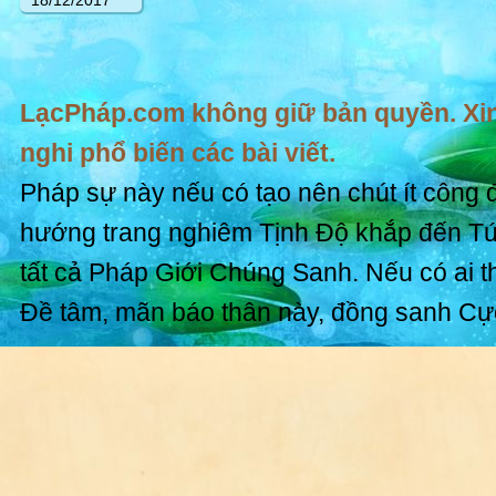
18/12/2017
LạcPháp.com không giữ bản quyền. Xin
nghi phổ biến các bài viết.
Pháp sự này nếu có tạo nên chút ít công 
hướng trang nghiêm Tịnh Độ khắp đến T
tất cả Pháp Giới Chúng Sanh. Nếu có ai t
Đề tâm, mãn báo thân này, đồng sanh Cự