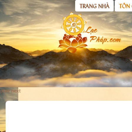
TRANG NHÀ
TÔN 
prev
next