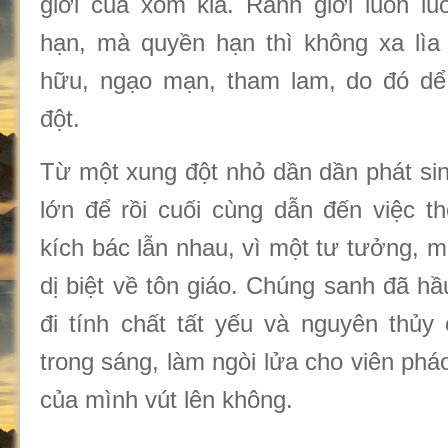
giới của xóm kia. Ranh giới luôn l
hạn, mà quyền hạn thì không xa lìa
hữu, ngạo mạn, tham lam, do đó dể
đột.
Từ một xung đột nhỏ dần dần phát sin
lớn để rồi cuối cùng dẫn đến việc t
kích bác lẫn nhau, vì một tư tưởng, mộ
dị biệt về tôn giáo. Chúng sanh đã h
đi tính chất tất yếu và nguyên thủy
trong sáng, làm ngòi lửa cho viên phá
của mình vút lên không.