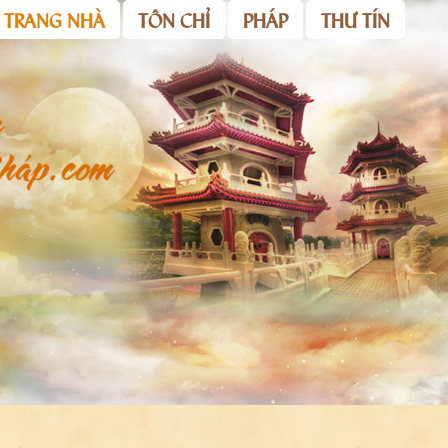
TRANG NHÀ
TÔN CHỈ
PHÁP
THƯ TÍN