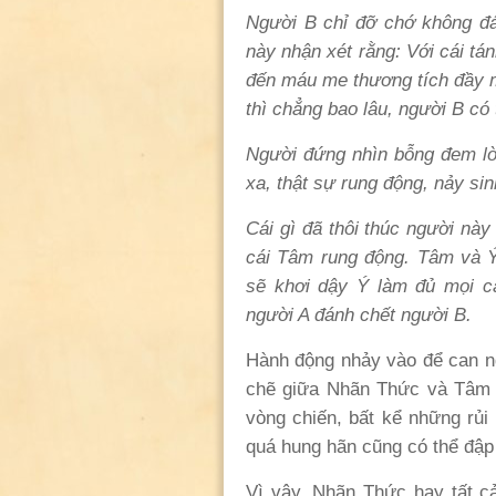
Người B chỉ đỡ chớ không đá
này nhận xét rằng: Với cái tá
đến máu me thương tích đầy
thì chẳng bao lâu, người B có 
Người đứng nhìn bỗng đem lòn
xa, thật sự rung động, nảy si
Cái gì đã thôi thúc người nà
cái Tâm rung động. Tâm và 
sẽ kh
ơ
i dậy Ý làm đủ mọi c
người A đánh chết người B.
Hành động nhảy vào để can ng
chẽ giữa Nhãn Thức và Tâm T
vòng chiến, bất kể những rủi
quá hung hãn cũng có thể đập
Vì vậy, Nhãn Thức hay tất c