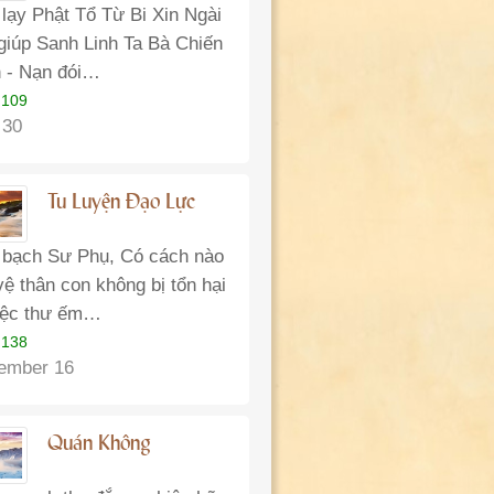
 lạy Phật Tổ Từ Bi Xin Ngài
giúp Sanh Linh Ta Bà Chiến
h - Nạn đói…
 109
 30
Tu Luyện Đạo Lực
 bạch Sư Phụ, Có cách nào
vệ thân con không bị tổn hại
iệc thư ếm…
 138
ember 16
Quán Không