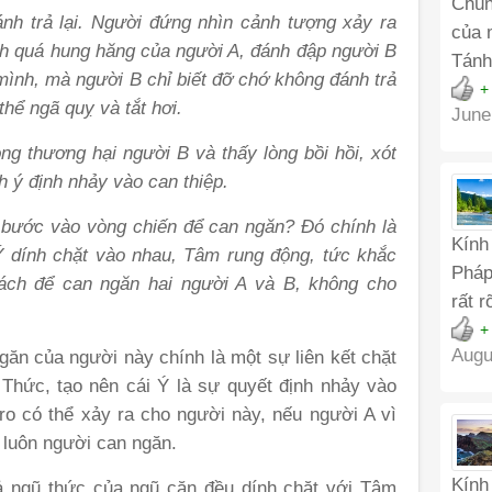
Chún
nh trả lại. Người đứng nhìn cảnh tượng xảy ra
của 
nh
quá
hung hăng của người A, đánh đập
người B
Tánh
 mình, mà
người B chỉ biết đỡ chớ không đánh trả
+
thể ngã quỵ và tắt hơi.
June
g thương hại người B và thấy lòng bồi hồi, xót
nh ý định
n
hảy vào can thiệp.
y bước vào vòng chiến để c
a
n ngăn? Đó chính là
Kính
Ý dính
ch
ặt vào nhau, Tâm rung động, tức khắc
Pháp
ách để c
a
n ngăn hai người A và B
,
k
hông cho
rất 
+
Augu
ăn của người này chính là một sự liên kết chặt
hức, tạo nên cái Ý là sự quyết định nhảy vào
 ro có thể xảy ra cho người này, nếu người A vì
 luôn người can ngăn.
Kính
ả ngũ thức của ngũ căn đều dính chặt với Tâm