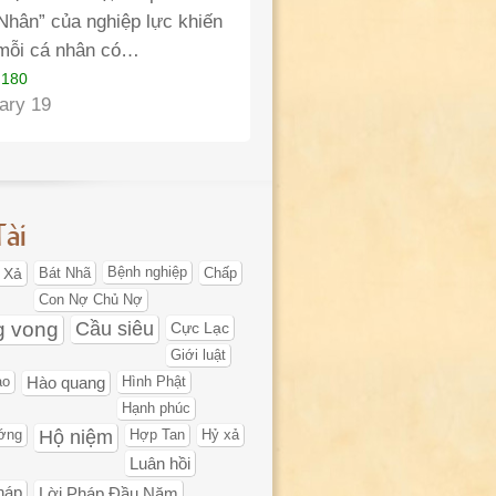
“Nhân” của nghiệp lực khiến
mỗi cá nhân có…
 180
ary 19
Tài
 Xả
Bát Nhã
Bệnh nghiệp
Chấp
Con Nợ Chủ Nợ
g vong
Cầu siêu
Cực Lạc
Giới luật
ạo
Hào quang
Hình Phật
Hạnh phúc
Hộ niệm
ớng
Hợp Tan
Hỷ xả
Luân hồi
háp
Lời Pháp Đầu Năm