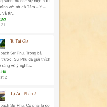
g sanh thụ đắc sự hiện hữu
mình với tất cả Tâm – Ý –
, và từ…
 153
 21
Tu Tại Gia
 bạch Sư Phụ, Trong bài
 trước, Sư Phụ đã giải thích
rõ ràng về ý nghĩa…
 140
st 2
Tự Ái - Phần 2
 bạch Sư Phụ, Có phải là do