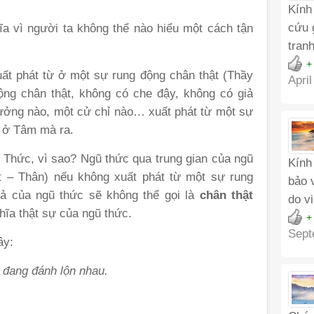
Kính
cứu 
a vì người ta không thể nào hiểu một cách tận
tran
+
ất phát từ ở một sự rung động chân thật (Thầy
April
ng chân thật, không có che đậy, không có giả
 tưởng nào, một cử chỉ nào… xuất phát từ một sự
ừ ở Tâm mà ra.
c Thức, vì sao? Ngũ thức qua trung gian của ngũ
Kính
t – Thân) nếu không xuất phát từ một sự rung
bảo 
quả của ngũ thức sẽ không thể gọi là
chân thật
do v
hĩa thật sự của ngũ thức.
+
Sept
ây:
 đang đánh lộn nhau.