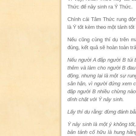
Thức để nảy sinh ra Ý Thức.
Chính cái Tâm Thức rung độn
là Ý tốt kèm theo một tánh tốt
Nếu cũng cùng thí dụ trên 
đúng, kết quả sẽ hoàn toàn tr
Nếu người A đập người B túi b
thêm và làm cho người B đa
động
,
nhưng lại là một sự run
sân hận, vì người đứng xem c
đ
ậ
p người B nhiều chừng nào
dính chặt với Ý nảy sinh.
Lấy thí dụ rằng: đừng đánh bằ
Ý n
ả
y sinh là một ý không tố
bản tánh cố hữu là hung hăn