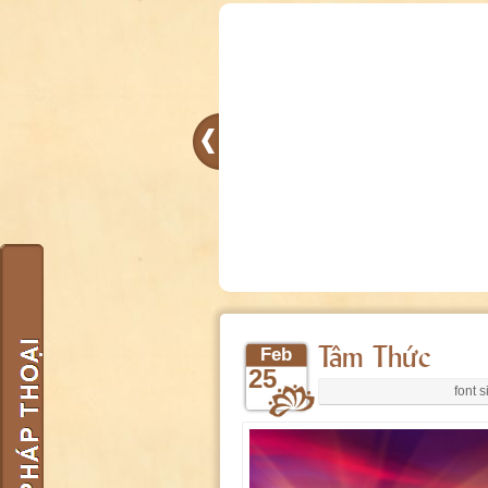
Tâm Thức
Feb
25
font s