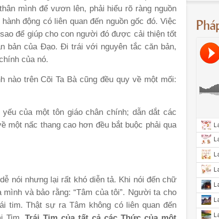
hân mình để vươn lên, phải hiểu rõ ràng nguồn
Phá
 hành động có liên quan đến nguồn gốc đó. Việc
sao để giúp cho con người đó được cải thiện tốt
n bản của Đạo. Đi trái với nguyên tắc căn bản,
chính của nó.
nh nào trên Cõi Ta Bà cũng đều quy về một mối:
t yếu của một tôn giáo chân chính; dẫn dắt các
về một nấc thang cao hơn đều bắt buộc phải qua
ễ nói nhưng lại rất khó diễn tả. Khi nói đến chữ
 mình và bảo rằng: “Tâm của tôi”. Người ta cho
ái tim. Thật sự ra Tâm không có liên quan đến
ái Tim,
T
rái
T
im
của tất cả các Thức của một