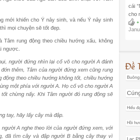
cái 
cho 
g mới khiến cho Ý nảy sinh, và nếu Ý nảy sinh
+
 thì mọi chuyện sẽ tốt đẹp.
Janu
mà Tâm rung động theo chiều hướng xấu, không
ái ngược.
ụi, người đứng nhìn lại cổ v
õ
cho người A đánh
Đề 
u đớn thêm, Tâm của người đứng xem cũng rung
Buông
g động theo chiều hướng không tốt, chiều hướng
ùng một phía với người A. Họ cổ v
õ
cho người A
Cún
 tốt chừng
n
ấy. Khi Tâm người đó rung động sẽ
Hiếu đ
ng tay, hãy lấy cây mà đập.
Hồi hư
t, người A nghe theo lời của người đứng xem, với
g, đã tìm cây và đập người B bằng cây thay vì
Lạc P