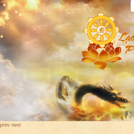
prev
next