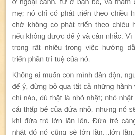
ở ngoại cảnh, từ ở bạn bè, và thậm 
mẹ; nó chỉ có phát triển theo chiều
chớ không có phát triển theo chiều
nếu không được để ý và cân nhắc. Vì 
trọng rất nhiều trong việc hướng d
triển phần trí tuệ của nó.
Không ai muốn con mình đần độn, ngu
để ý, đừng bỏ qua tất cả những hành 
chỉ nào, dù thật là nhỏ nhặt; nhỏ nhặt
cái thấp bé của đứa nhỏ, nhưng nó s
khi đứa trẻ lớn lần lên. Đứa trẻ càn
nhặt đó nó cũng sẽ lớn lần…lớn lần