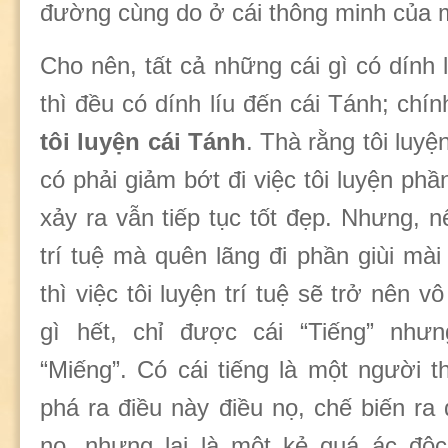
đường cùng do ở cái thông minh của 
Cho nên, tất cả những cái gì có dính
thì đều có dính líu đến cái Tánh; chí
tôi luyện cái Tánh
. Thà rằng tôi luyệ
có phải giảm bớt đi việc tôi luyện phần
xảy ra vẫn tiếp tục tốt đẹp. Nhưng, n
trí tuệ mà quên lãng đi phần giùi mà
thì việc tôi luyện trí tuệ sẽ trở nên v
gì hết, chỉ được cái “Tiếng” như
“Miếng”. Có cái tiếng là một người 
phá ra điều này điều nọ, chế biến ra
nọ, nhưng lại là một kẻ quá ác độc,