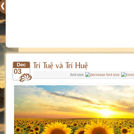
Trí Tuệ và Trí Huệ
Dec
03
font size