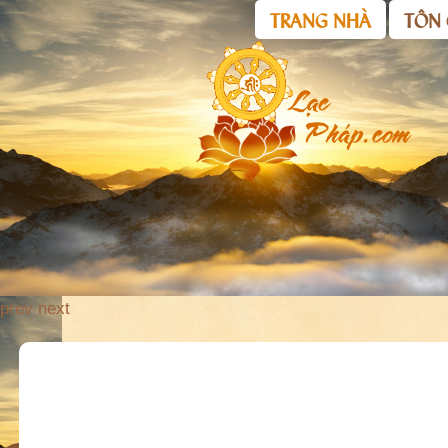
TRANG NHÀ
TÔN 
prev
next