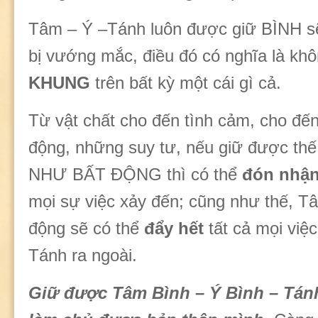
Tâm – Ý –Tánh luôn được giữ BÌNH s
bị vướng mắc, điều đó có nghĩa là kh
KHUNG
trên bất kỳ một cái gì cả.
Từ vật chất cho đến tình cảm, cho đế
động, những suy tư, nếu giữ được th
NHƯ BẤT ĐỘNG thì có thể
đón nhậ
mọi sự việc xảy đến; cũng như thế, T
động sẽ có thể
đẩy hết
tất cả mọi việ
Tánh ra ngoài.
Giữ được Tâm Bình – Ý Bình – Tánh