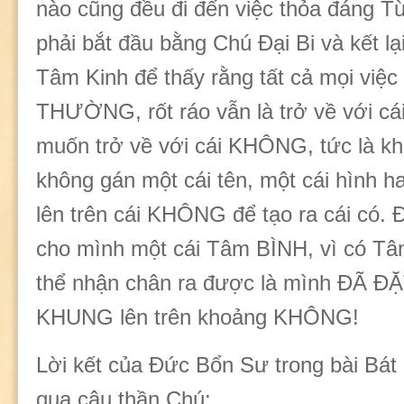
nào cũng đều đi đến việc thỏa đáng T
phải bắt đầu bằng Chú Đại Bi và kết l
Tâm Kinh để thấy rằng tất cả mọi việc
THƯỜNG, rốt ráo vẫn là trở về với 
muốn trở về với cái KHÔNG, tức là kh
không gán một cái tên, một cái hình ha
lên trên cái KHÔNG để tạo ra cái có. Đ
cho mình một cái Tâm BÌNH, vì có Tâ
thể nhận chân ra được là mình ĐÃ ĐẶ
KHUNG lên trên khoảng KHÔNG!
Lời kết của Đức Bổn Sư trong bài Bá
qua câu thần Chú: