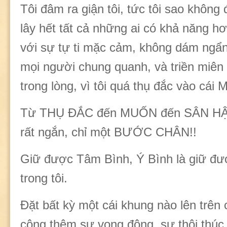
Tôi đâm ra giận tôi, tức tôi sao không 
lây hết tất cả những ai có khả năng hơ
với sự tự ti mặc cảm, không dám ngẩn
mọi người chung quanh, và triền miên
trong lòng, vì tôi quá thụ đắc vào cái
Từ THỤ ĐẮC đến MUỐN đến SÂN HẬ
rất ngắn, chỉ một BƯỚC CHÂN!!
Giữ được Tâm Bình, Ý Bình là giữ đ
trong tôi.
Đặt bất kỳ một cái khung nào lên trê
cộng thêm sự vọng động, sự thôi thúc