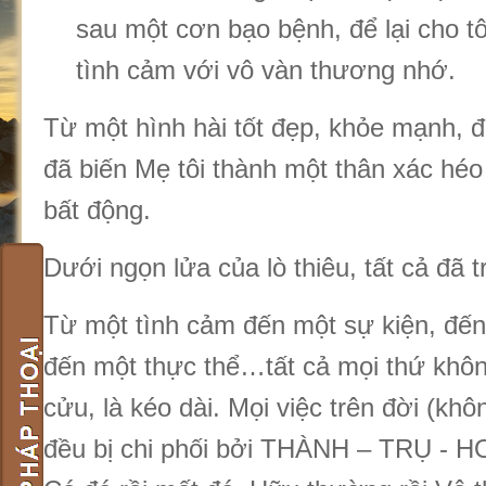
sau một cơn bạo bệnh, để lại cho t
tình cảm với vô vàn thương nhớ.
Từ một hình hài tốt đẹp, khỏe mạnh, 
đã biến Mẹ tôi thành một thân xác héo
bất động.
Dưới ngọn lửa của lò thiêu, tất cả đã t
Từ một tình cảm đến một sự kiện, đến
đến một thực thể…tất cả mọi thứ không
cửu, là kéo dài. Mọi việc trên đời (khô
đều bị chi phối bởi THÀNH – TRỤ - 