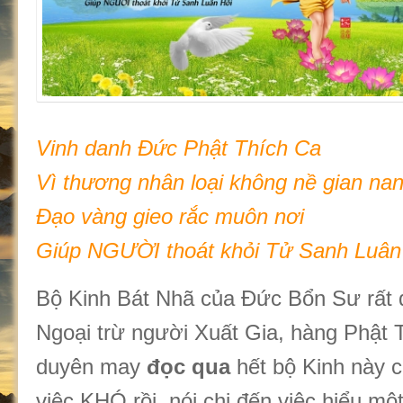
Vinh danh Đức Phật Thích Ca
Vì thương nhân loại không nề gian na
Đạo vàng gieo rắc muôn nơi
Giúp NGƯỜI thoát khỏi Tử Sanh Luân
Bộ Kinh Bát Nhã của Đức Bổn Sư rất 
Ngoại trừ người Xuất Gia, hàng Phật T
duyên may
đọc qua
hết bộ Kinh này c
việc KHÓ rồi, nói chi đến việc hiểu mộ