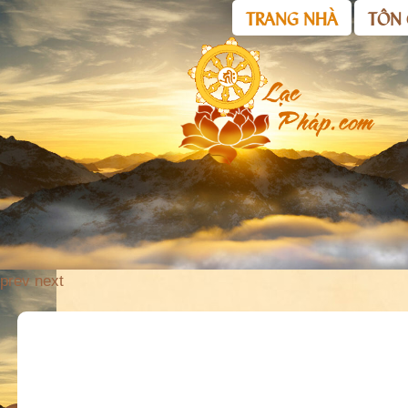
TRANG NHÀ
TÔN 
prev
next