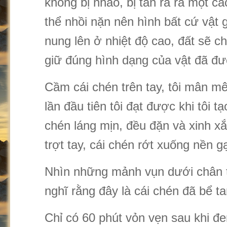
không bị nhão, bị tan rã ra một c
thể nhồi nặn nên hình bất cứ vật g
nung lên ở nhiệt độ cao, đất sẽ c
giữ đúng hình dạng của vật đã đư
Cầm cái chén trên tay, tôi mân mê
lần đầu tiên tôi đạt được khi tôi t
chén láng mịn, đều đặn và xinh x
trợt tay, cái chén rớt xuống nền g
Nhìn những mảnh vụn dưới chân tô
nghĩ rằng đây là cái chén đã bể ta
Chỉ có 60 phút vỏn vẹn sau khi đe