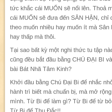
tức khắc cái MUỐN sẽ nổi lên. Thoả
cái MUỐN sẽ đưa đến SÂN HẬN, chỉ có
theo muốn nhiều hay muốn ít mà Sân
hay thấp mà thôi.
Tại sao bất kỳ một nghi thức tu tập n
cũng đều bắt đầu bằng CHÚ ĐẠI BI và
bài Bát Nhã Tâm Kinh?
Khởi đầu bằng Chú Đại Bi để nhắc nh
hành trì biết mà chuẩn bị, mà mở rộng
mình. Từ Bi để làm gì? Từ Bi để từ bỏ
Từ Bi để Thụ Đắc!!