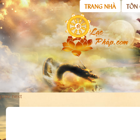
TRANG NHÀ
TÔN 
prev
next