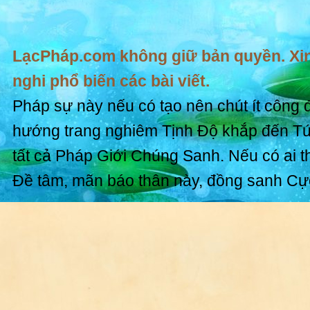
LạcPháp.com không giữ bản quyền. Xin
nghi phổ biến các bài viết.
Pháp sự này nếu có tạo nên chút ít công 
hướng trang nghiêm Tịnh Độ khắp đến T
tất cả Pháp Giới Chúng Sanh. Nếu có ai t
Đề tâm, mãn báo thân này, đồng sanh Cự