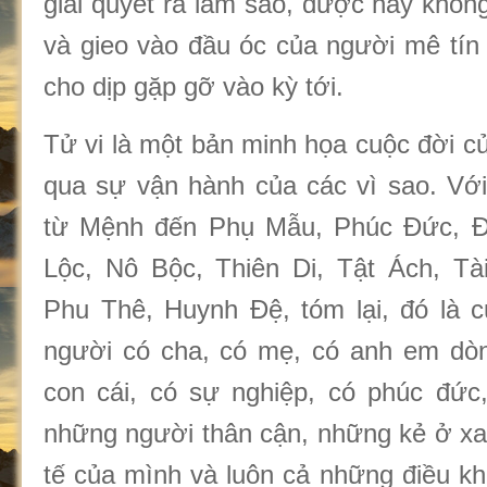
giải quyết ra làm sao, được hay khô
và gieo vào đầu óc của người mê tín 
cho dịp gặp gỡ vào kỳ tới.
Tử vi là một bản minh họa cuộc đời c
qua sự vận hành của các vì sao. Với
từ Mệnh đến Phụ Mẫu, Phúc Đức, Đ
Lộc, Nô Bộc, Thiên Di, Tật Ách, Tà
Phu Thê, Huynh Đệ, tóm lại, đó là 
người có cha, có mẹ, có anh em dòn
con cái, có sự nghiệp, có phúc đức
những người thân cận, những kẻ ở xa 
tế của mình và luôn cả những điều k