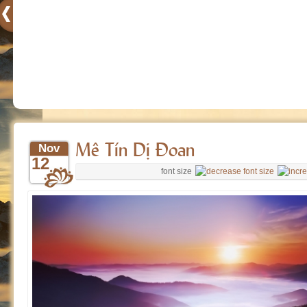
Mê Tín Dị Đoan
Nov
12
font size