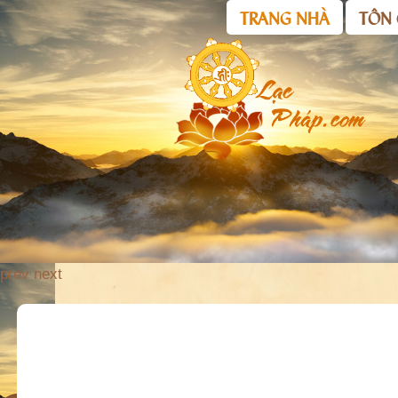
TRANG NHÀ
TÔN 
prev
next