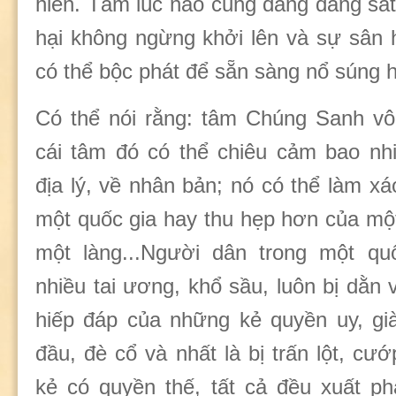
hiền. Tâm lúc nào cũng đằng đằng sát
hại không ngừng khởi lên và sự sân 
có thể bộc phát để sẵn sàng nổ súng 
Có thể nói rằng: tâm Chúng Sanh v
cái tâm đó có thể chiêu cảm bao nh
địa lý, về nhân bản; nó có thể làm xáo
một quốc gia hay thu hẹp hơn của mộ
một làng...Người dân trong một quố
nhiều tai ương, khổ sầu, luôn bị dằn
hiếp đáp của những kẻ quyền uy, già
đầu, đè cổ và nhất là bị trấn lột, cư
kẻ có quyền thế, tất cả đều xuất p