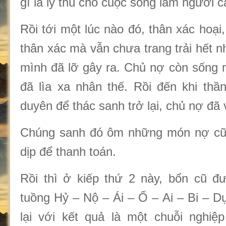
gì là lý thú cho cuộc sống làm người c
Rồi tới một lúc nào đó, thân xác hoại,
thân xác mà vẫn chưa trang trải hết
mình đã lỡ gây ra. Chủ nợ còn sống
đã lìa xa nhân thế. Rồi đến khi thầ
duyên để thác sanh trở lại, chủ nợ đã v
Chúng sanh đó ôm những món nợ cũ 
dịp để thanh toán.
Rồi thì ở kiếp thứ 2 này, bổn cũ đư
tuồng Hỷ – Nộ – Ái – Ố – Ai – Bi – D
lại với kết quả là một chuỗi nghiệ