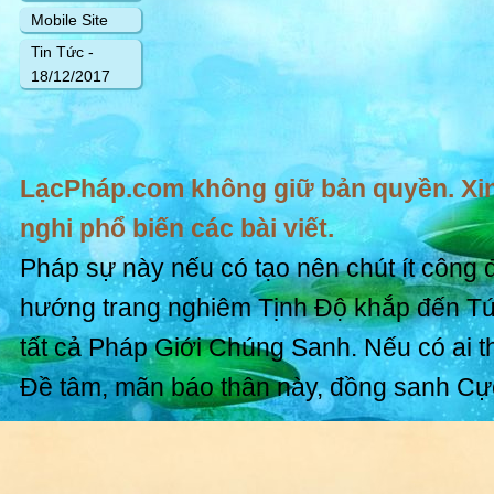
Mobile Site
Tin Tức -
18/12/2017
LạcPháp.com không giữ bản quyền. Xin
nghi phổ biến các bài viết.
Pháp sự này nếu có tạo nên chút ít công 
hướng trang nghiêm Tịnh Độ khắp đến T
tất cả Pháp Giới Chúng Sanh. Nếu có ai t
Đề tâm, mãn báo thân này, đồng sanh Cự