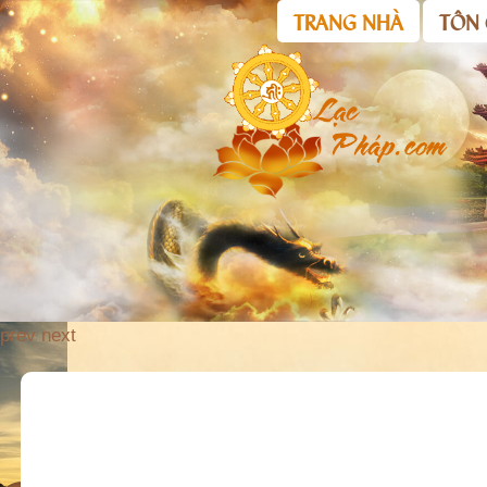
TRANG NHÀ
TÔN 
prev
next