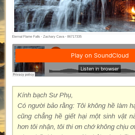
Eternal Flame Falls - Zachary Cava - 86717335
Kính bạch Sư Phụ,
Có người bảo rằng: Tôi không hề làm hại
cũng chẳng hề giết hại một sinh v
ật
nà
hơn tôi nhận, tôi thi ơn chớ không chịu ơ