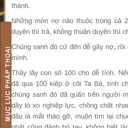
thành.
Những món nợ nào thuộc trong cả 2 
duyên thì trả, không thuận duyên thì c
Chúng sanh đó cứ đến đễ gây nợ, rồi 
mình.
Thầy lấy con số 100 cho dễ tính. N
đã qua 100 kiếp ở cõi Ta Bà, tính ch
chúng sanh đó đã quấn trên người mì
dây lò xo nghiệp lực, chồng chất nha
đâu là mắt tháo gỡ, muốn tìm lại chu
nhất cũng đành bó tay, không biết l