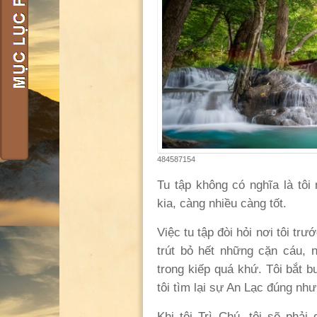
484587154
Tu
tập không có nghĩa là tôi
kia, càng nhiều càng tốt.
Việc tu tập đòi hỏi nơi tôi tr
trút bỏ hết những cặn cáu,
trong kiếp quá khứ. Tôi bắt 
tôi tìm lại sự An Lạc đúng nh
Khi tôi Trì Chú, tôi sẽ ph