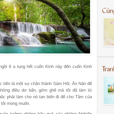
Cún
Tra
 ngồi ê a tụng hết cuốn Kinh này đến cuốn Kinh
ước tiên là một sự chân thành Sám Hối, Ăn Năn để
 những điều dơ bẩn, gớm ghê mà tôi đã làm từ
buộc phải làm cho nó tan biến đi để cho Tâm của
ư tôi mong muốn.
ải quán tưởng những hậu quả của những Nghiệp