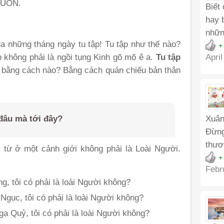
UỒN.
Biết
hay 
nhữn
a những tháng ngày tu tập! Tu tập như thế nào?
+
p không phải là ngồi tụng Kinh gõ mõ ê a.
Tu tập
April
c bằng cách nào? Bằng cách quán chiếu bản thân
 đâu mà tới đây?
Xuân
Đừng
thươ
y từ ở một cảnh giới không phải là Loài Người.
+
Febr
ng, tôi có phải là loài Người không?
 Ngục, tôi có phải là loài Người không?
Ngạ Quỷ, tôi có phải là loài Người không?