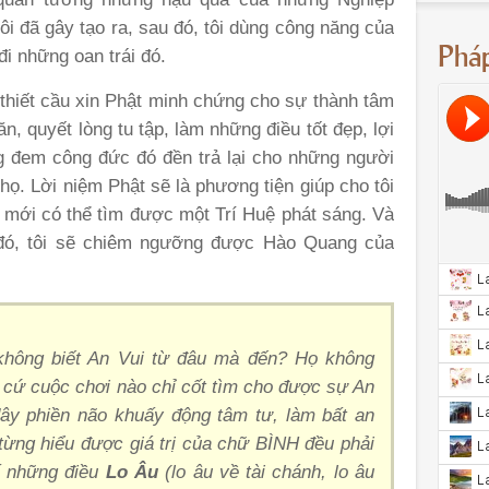
i đã gây tạo ra, sau đó, tôi dùng công năng của
Phá
đi những oan trái đó.
a thiết cầu xin Phật minh chứng cho sự thành tâm
 năn, quyết lòng tu tập, làm những điều tốt đẹp, lợi
g đem công đức đó đền trả lại cho những người
họ. Lời niệm Phật sẽ là phương tiện giúp cho tôi
i mới có thể tìm được một Trí Huệ phát sáng. Và
g đó, tôi sẽ chiêm ngưỡng được Hào Quang của
không biết An Vui từ đâu mà đến? Họ không
 cứ cuộc chơi nào chỉ cốt tìm cho được sự An
dây phiền não khuấy động tâm tư, làm bất an
ừng hiểu được giá trị của chữ BÌNH đều phải
số những điều
Lo Âu
(lo âu về tài chánh, lo âu