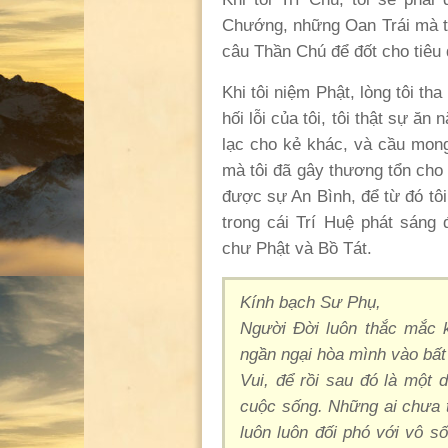
Chướng, những Oan Trái mà tô
câu Thần Chú để đốt cho tiêu 
Khi tôi niệm Phật, lòng tôi th
hối lỗi của tôi, tôi thật sự ăn
lạc cho kẻ khác, và cầu mon
mà tôi đã gây thương tổn cho 
được sự An Bình, để từ đó tô
trong cái Trí Huệ phát sán
chư Phật và Bồ Tát.
Kính bạch Sư Phụ,
Người Đời luôn thắc mắc 
ngần ngại hòa mình vào bất
Vui, để rồi sau đó là một 
cuộc sống. Những ai chưa t
luôn luôn đối phó với vô 