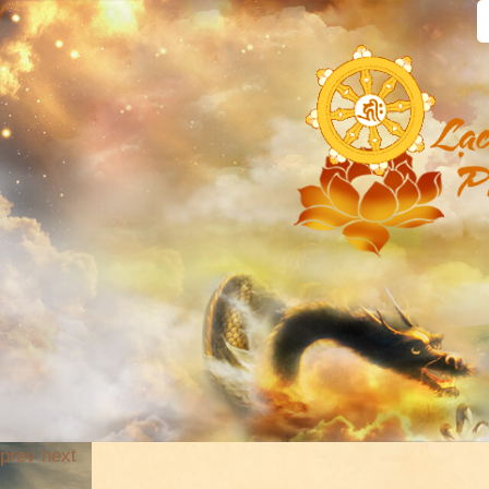
prev
next