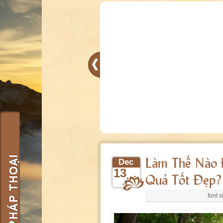
Làm Thế Nào 
Dec
13
Quả Tốt Đẹp?
font s