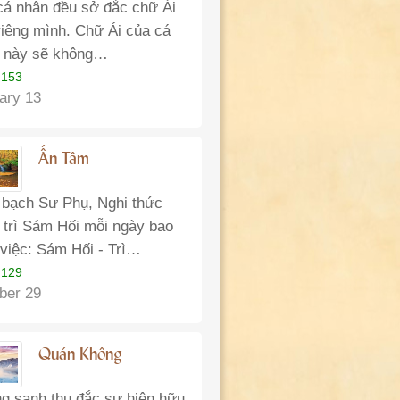
cá nhân đều sở đắc chữ Ái
riêng mình. Chữ Ái của cá
 này sẽ không…
 153
ary 13
Ấn Tâm
 bạch Sư Phụ, Nghi thức
 trì Sám Hối mỗi ngày bao
việc: Sám Hối - Trì…
 129
ber 29
Quán Không
g sanh thụ đắc sự hiện hữu