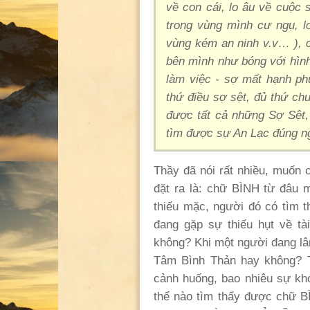
về con cái, lo âu về cuộc 
trong vùng mình cư ngụ, l
vùng kém an ninh v.v… ),
bên mình như bóng với hình
làm việc - sợ mất hạnh p
thứ điều sợ sệt, đủ thứ ch
được tất cả những Sợ Sệt
tìm được sự An Lạc đúng n
Thầy đã nói rất nhiều, muốn
đặt ra là: chữ BÌNH từ đâu m
thiếu mặc, người đó có tìm
đang gặp sự thiếu hụt về t
không? Khi một người đang lâ
Tâm Bình Thản hay không? T
cảnh huống, bao nhiêu sự kh
thể nào tìm thấy được chữ B