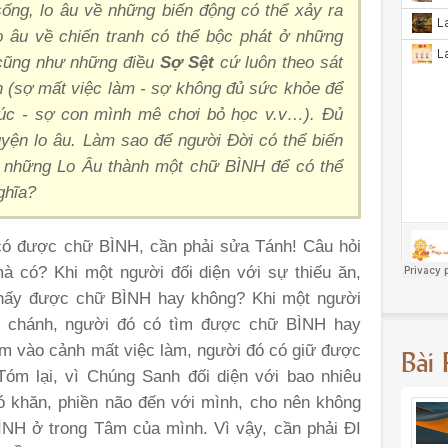
sống, lo âu về những biến động có thể xảy ra
o âu về chiến tranh có thể bộc phát ở những
 cũng như những điều
Sợ Sệt
cứ luôn theo sát
 (sợ mất việc làm - sợ không đủ sức khỏe để
húc - sợ con mình mê chơi bỏ học v.v…). Đủ
uyện lo âu. Làm sao để người Đời có thể biến
, những Lo Âu thành một chữ BÌNH để có thể
ghĩa?
 có được chữ BÌNH, cần phải sửa Tánh! Câu hỏi
à có? Khi một người đối diện với sự thiếu ăn,
 thấy được chữ BÌNH hay không? Khi một người
ài chánh, người đó có tìm được chữ BÌNH hay
Bài
m vào cảnh mất việc làm, người đó có giữ được
óm lại, vì Chúng Sanh đối diện với bao nhiêu
ó khăn, phiền não đến với mình, cho nên không
ÌNH ở trong Tâm của mình. Vì vậy, cần phải ĐI