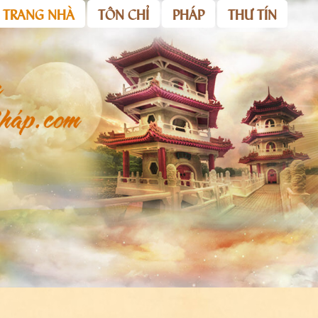
TRANG NHÀ
TÔN CHỈ
PHÁP
THƯ TÍN