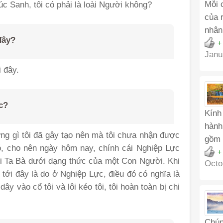
Mỗi 
Súc Sanh, tôi có phải là loài Người không?
của 
nhân
 đây?
+
Janu
i đây.
c?
Kính
hành
ững gì tôi đã gây tạo nên mà tôi chưa nhận được
gồm 
ó, cho nên ngày hôm nay, chính cái Nghiệp Lực
+
cõi Ta Bà dưới dạng thức của một Con Người. Khi
Octo
kéo tới đây là do ở Nghiệp Lực, điều đó có nghĩa là
ây vào cổ tôi và lôi kéo tôi, tôi hoàn toàn bị chi
Chún