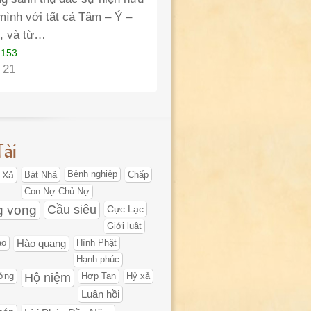
mình với tất cả Tâm – Ý –
, và từ…
 153
 21
Tài
 Xả
Bát Nhã
Bệnh nghiệp
Chấp
Con Nợ Chủ Nợ
g vong
Cầu siêu
Cực Lạc
Giới luật
ạo
Hào quang
Hình Phật
Hạnh phúc
Hộ niệm
ớng
Hợp Tan
Hỷ xả
Luân hồi