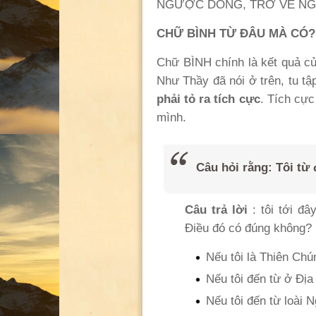
NGƯỢC DÒNG, TRỞ VỀ NG
CHỮ BÌNH TỪ ĐÂU MÀ CÓ?
Chữ BÌNH chính là kết quả củ
Như Thầy đã nói ở trên, tu tậ
phải tỏ ra tích cực
. Tích cự
mình.
Câu hỏi rằng: Tôi từ
Câu trả lời
: tôi tới đâ
Điều đó có đúng không?
Nếu tôi là Thiên Chú
Nếu tôi đến từ ở Địa
Nếu tôi đến từ loài 