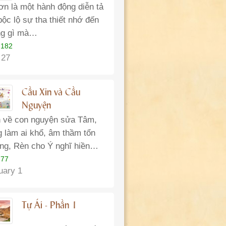
 ơn là một hành động diễn tả
bộc lộ sự tha thiết nhớ đến
g gì mà…
 182
 27
Cầu Xin và Cầu
Nguyện
 về con nguyện sửa Tâm,
 làm ai khổ, âm thầm tổn
ng, Rèn cho Ý nghĩ hiền…
 77
uary 1
Tự Ái - Phần 1