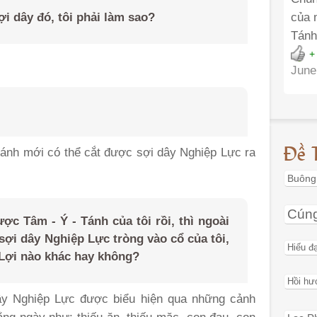
ợi dây đó, tôi phải làm sao?
của 
Tánh
+
June
Đề 
Tánh mới có thể cắt được sợi dây Nghiệp Lực ra
Buông
Cún
ược Tâm - Ý - Tánh của tôi rồi, thì ngoài
 sợi dây Nghiệp Lực tròng vào cổ của tôi,
Hiếu đ
 Lợi nào khác hay không?
Hồi hư
ây Nghiệp Lực được biểu hiện qua những cảnh