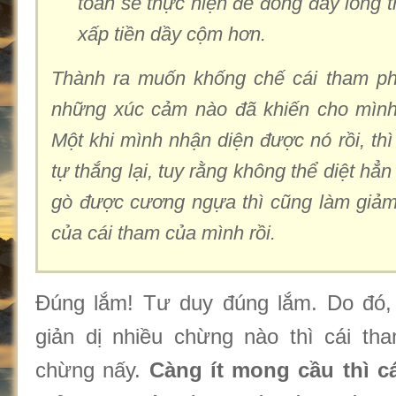
toán sẽ thực hiện để đong đầy lòng
xấp tiền dầy cộm hơn.
Thành ra muốn khống chế cái tham ph
những xúc cảm nào đã khiến cho mình 
Một khi mình nhận diện được nó rồi, th
tự thắng lại, tuy rằng không thể diệt hẳ
gò được cương ngựa thì cũng làm giả
của cái tham của mình rồi.
Đúng lắm! Tư duy đúng lắm. Do đó,
giản dị nhiều chừng nào thì cái tha
chừng nấy.
Càng ít mong cầu thì c