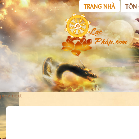
TRANG NHÀ
TÔN 
prev
next