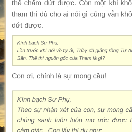
thể chấm dứt được. Còn một khi khô
tham thì dù cho ai nói gì cũng vẫn k
dứt được.
Kính bạch Sư Phụ,
Lần trước khi nói về tự ái, Thầy đã giảng rằng Tự Á
Sân. Thế thì nguồn gốc của Tham là gì?
Con ơi, chính là sự mong cầu!
Kính bạch Sư Phụ,
Theo sự nhận xét của con, sự mong cầu
chúng sanh luôn luôn mơ ước được 
cảm giác. Con lấy thí dụ như: