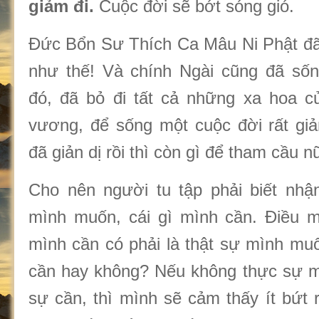
giảm đi.
Cuộc đời sẽ bớt sóng gió.
Đức Bổn Sư Thích Ca Mâu Ni Phật đã
như thế! Và chính Ngài cũng đã sốn
đó, đã bỏ đi tất cả những xa hoa c
vương, để sống một cuộc đời rất giả
đã giản dị rồi thì còn gì để tham cầu n
Cho nên người tu tập phải biết nhậ
mình muốn, cái gì mình cần. Điều 
mình cần có phải là thật sự mình mu
cần hay không? Nếu không thực sự m
sự cần, thì mình sẽ cảm thấy ít bứt 