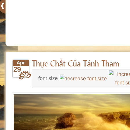
Thực Chất Của Tánh Tham
Apr
29
font size