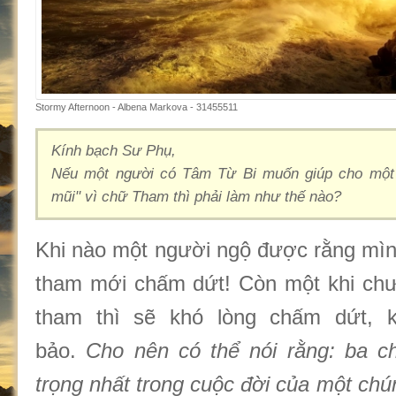
Stormy Afternoon - Albena Markova - 31455511
Kính bạch Sư Phụ,
Nếu một người có Tâm Từ Bi muốn giúp cho một 
mũi" vì chữ Tham thì phải làm như thế nào?
Khi nào một người ngộ được rằng mình
tham mới chấm dứt! Còn một khi ch
tham thì sẽ khó lòng chấm dứt, 
bảo.
Cho nên có thể nói rằng: ba c
trọng nhất trong cuộc đời của một ch