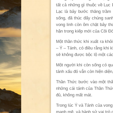
tất cả những gì thuộc về Lục 
Lạc là bảy bước thăng trầm 
sống, đã thúc đẩy chúng sanh
vong linh còn ôm chặt bảy thứ
hận trong kiếp mới của Cõi Đờ
Một thần thức khi xuất ra kh
– Ý – Tánh, có điều rằng khi
sẽ không được bộc lộ một các
Một người khi còn sống có quá 
tánh xấu đó vẫn còn hiện diện
Thần Thức bước vào một thân
những cái tánh của Thần Thức
đủ, không mất mát.
Trong lúc Ý và Tánh của vong
mạnh mẽ, và hành sử vai trò 