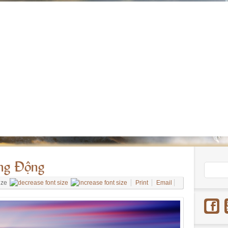
ng Động
ize
Print
Email