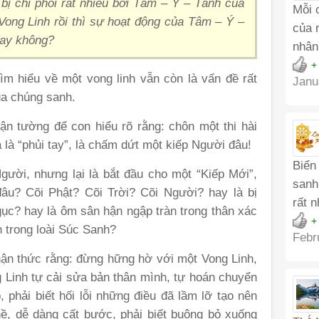
bị chi phố
i
rất nhiều bởi Tâm – Ý – Tánh của
Mỗi 
 Vong Linh rồi thì sự hoạt động của Tâm – Ý –
của 
hay không?
nhân
+
ìm hiểu về một vong linh vẫn còn là vấn đề rất
Janu
ủa chúng sanh.
tận tường để con hiểu rõ rằng: chôn một thi hài
 là “phủi tay”, là chấm dứt một kiếp Người đâu!
Biển
ười, nhưng lại là bắt đầu cho một “Kiếp Mới”,
sanh 
âu? Cõi Phật? Cõi Trời? Cõi Người? hay là bị
rất 
c? hay là ôm sân hận ngập tràn trong thân xác
+
 trong loài Súc Sanh?
Febr
ận thức rằng: đừng hững hờ với một Vong Linh,
g Linh tự cải sửa bản thân mình, tự hoán chuyển
, phải biết hối lỗi những điều đã lầm lỡ tạo nên
ề, dễ dàng cất bước, phải biết buông bỏ xuống