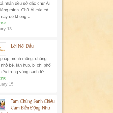
cá nhân đều sở đắc chữ Ái
riêng mình. Chữ Ái của cá
 này sẽ không…
 153
ary 13
Lời Nói Đầu
 pháp mênh mông, chúng
nhỏ bé, lặn hụp, bị chi phối
nhiều trong vòng sanh tử…
 190
uary 15
Tâm Chúng Sanh Chiêu
Cảm Biến Động Như