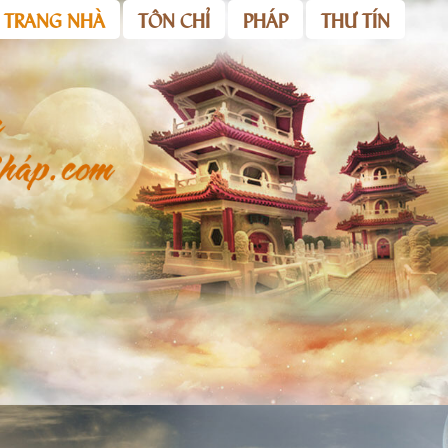
TRANG NHÀ
TÔN CHỈ
PHÁP
THƯ TÍN