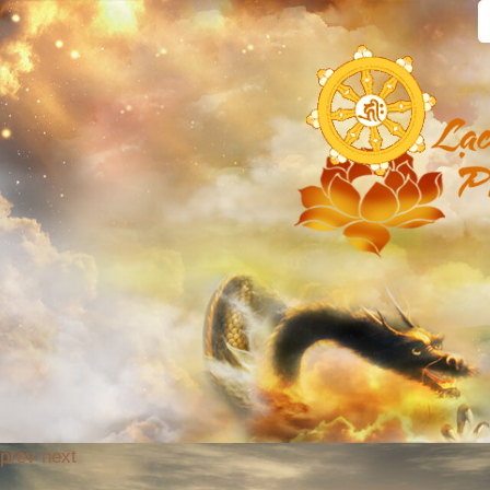
prev
next