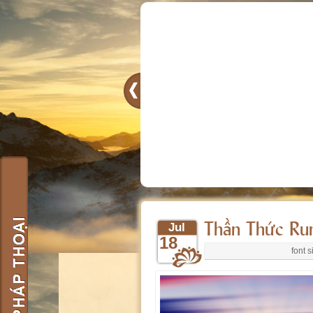
Thần Thức Ru
Jul
18
font s