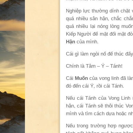
Nghiệp lực thường dính chặt 
quá nhiều sân hận, chắc chắn
quá nhiều lại nóng lòng muố
Kiếp Người để mặt đối mặt đòi
Hận
của mình.
Cái gì làm ngòi nổ để thúc đẩ
Chính là Tâm – Ý – Tánh!
Cái
Muốn
của vong linh đã l
đó đến cái Ý, rồi cái Tánh.
Nếu cái Tánh của Vong Linh 
hận, cái Tánh sẽ thôi thúc Vo
mình và tìm cách dựa hoặc nh
Nếu trong trường hợp ngược 