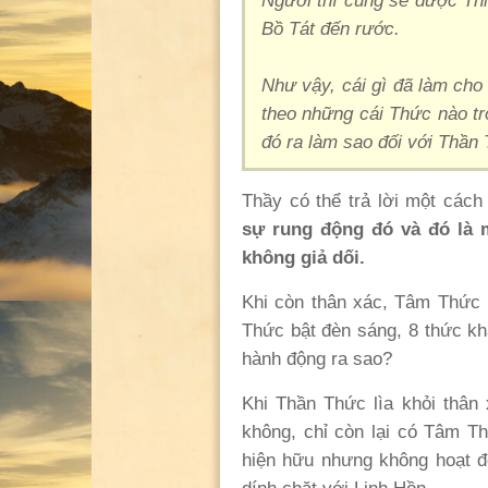
Người thì cũng sẽ được T
Bồ T
á
t đến rước.
Như vậy, cái gì đã làm ch
theo những cái Thức nào tr
đó ra làm sao đối với Thần
Thầy có thể trả lời một cách
sự rung động
đó và đó là
không giả dối.
Khi còn thân xác, Tâm Thức
Thức bật đèn sáng, 8 thức kh
hành động ra sao?
Khi Thần Thức lìa khỏi thâ
không, chỉ còn lại có Tâm T
hiện hữu nhưng không hoạt 