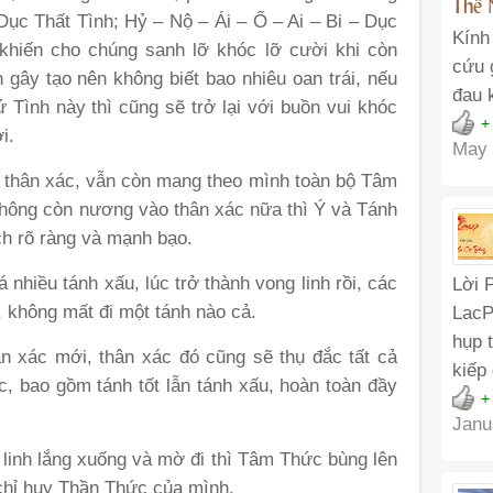
Thế 
Dục Thất Tình; Hỷ – Nộ – Ái – Ố – Ai – Bi – Dục
Kính
khiến cho chúng sanh lỡ khóc lỡ cười khi còn
cứu 
 gây tạo nên không biết bao nhiêu oan trái, nếu
đau 
 Tình này thì cũng sẽ trở lại với buồn vui khóc
+
i.
May 
ỏi thân xác, vẫn còn mang theo mình toàn bộ Tâm
 không còn nương vào thân xác nữa thì Ý và Tánh
h rõ ràng và mạnh bạo.
nhiều tánh xấu, lúc trở thành vong linh rồi, các
Lời 
, không mất đi một tánh nào cả.
LacP
hụp 
 xác mới, thân xác đó cũng sẽ thụ đắc tất cả
kiếp
, bao gồm tánh tốt lẫn tánh xấu, hoàn toàn đầy
+
Janu
 linh lắng xuống và mờ đi thì Tâm Thức bùng lên
chỉ huy Thần Thức của mình.