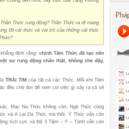
hiên Chúng đến rước hay Đức Địa Tạng Vương
Phá
o Thần Thức rung động? Thần Thức ra đi mang
ong 09 cái thức và vai trò của những cái thức
 Thức?
 khẳng định rằng:
chính Tâm Thức đã tạo nên
 một sự rung động
chân thật, không che đậy,
 là
TRÁI TIM
của tất cả các Thức. Mỗi khi Tâm
ác đều chờ đợi để xem coi việc gì xảy ra và sẽ
n xác, Mạc Na Thức không còn, Ngũ Thức cũng
hức và A Lại Da Thức mà thôi. Ý Thức vẫn còn
động tích cực và Bộ 3 Tâm – Ý – Tánh vẫn còn