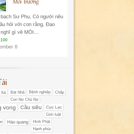
Môi Trường
 bạch Sư Phụ, Có người nêu
câu hỏi với con rằng, Đạo
 nghĩ gì về MÔI…
 100
ember 8
Tài
 Xả
Bát Nhã
Bệnh nghiệp
Chấp
Con Nợ Chủ Nợ
g vong
Cầu siêu
Cực Lạc
Giới luật
ạo
Hào quang
Hình Phật
Hạnh phúc