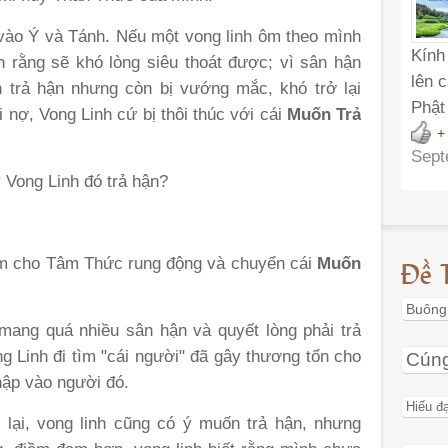
vào Ý và Tánh. Nếu một vong linh ôm theo mình
Kính
 rằng sẽ khó lòng siêu thoát được; vì sân hận
lên 
n trả hận nhưng còn bị vướng mắc, khó trở lại
Phật
 nợ, Vong Linh cứ bị thôi thúc với cái
Muốn Trả
+
Sept
y Vong Linh đó trả hận?
Đề 
àm cho Tâm Thức rung động và chuyển cái
Muốn
Buông
mang quá nhiều sân hận và quyết lòng phải trả
ng Linh đi tìm "cái người" đã gây thương tổn cho
Cún
ập vào người đó.
Hiếu đ
lại, vong linh cũng có ý muốn trả hận, nhưng