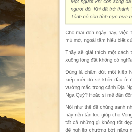
Một người khi còn sống đã 
người đó. Khi đã trở thành
Tánh có còn tích cực nữa 
Cho mãi đến ngày nay, việc t
mù mờ, ngoài tầm hiểu biết c
Thầy sẽ giải thích một cách 
xuống lòng đất không có nghĩa
Đúng là chấm dứt một kiếp Ng
kiếp mới đó sẽ khởi đầu ở đ
vướng mắc trong cảnh Địa Ngụ
Ngạ Quỷ? Hoặc si mê đần độn
Nói như thế để chúng sanh nh
hãy nên tận lực giúp cho Von
tất cả những gì không tốt đẹp
để nghiệp chướng bớt nặng n