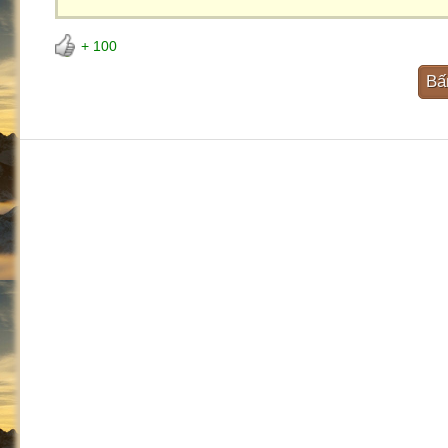
+ 100
Bấ