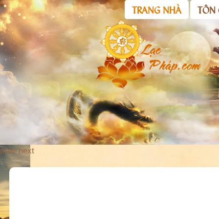
TRANG NHÀ
TÔN 
prev
next