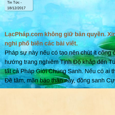
Tin Tức -
18/12/2017
LạcPháp.com không giữ bản quyền. Xin
nghi phổ biến các bài viết.
Pháp sự này nếu có tạo nên chút ít công 
hướng trang nghiêm Tịnh Độ khắp đến T
tất cả Pháp Giới Chúng Sanh. Nếu có ai t
Đề tâm, mãn báo thân này, đồng sanh Cự