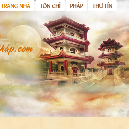
TRANG NHÀ
TÔN CHỈ
PHÁP
THƯ TÍN