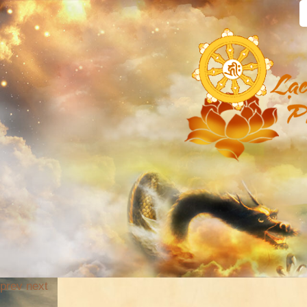
prev
next