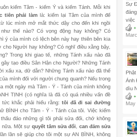
Sự Đ
n luôn kiểm Tâm - kiểm Ý và kiểm Tánh. Mỗi khi
đáng
c tiên phải làm
là: kiểm lại Tâm của mình để
việc
từ lúc mình mở mắt thức dậy cho đến khi ngồi
+
 như thế nào? Có vọng động hay không? Có
Marc
hì ý của mình có lệch bên này hay thiên bên kia
y cho Người hay không? Có nghĩ điều xằng bậy,
ng? Trong khi giao tế, những Tánh xấu nào đã
o gây tạo điều Sân Hận cho Người? Những Tánh
ười xấu xa, dữ dằn? Những Tánh xấu nào đã thể
Phật
i của mình đối với người chung quanh? Nếu trong
Ánh 
của một ngày mà Tâm - Ý - Tánh của mình không
dìu 
H TỊNH (có nghĩa là đã có quá nhiều vấn đề
+
 tức khắc phải hiểu rằng:
tôi đã đi sai đường
May 
hữ BÌNH cho Tâm - Ý - Tánh của tôi. Việc kiểm
u thấu đáo những gì tôi phải sửa đổi, chớ không
àm nữa. Một sự
quyết tâm sửa đổi
,
can đảm sửa
lần lần sẽ giúp cho tôi một sự AN BÌNH, không