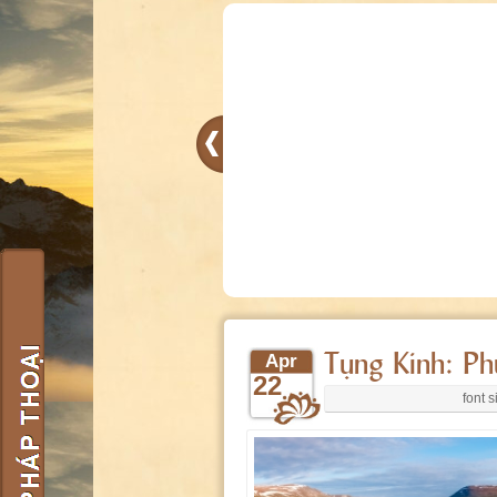
Tụng Kinh: P
Apr
22
font s