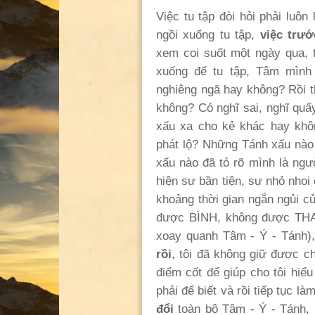
Việc tu tập đòi hỏi phải luô
ngồi xuống tu tập,
việc trướ
xem coi suốt một ngày qua, 
xuống để tu tập, Tâm mình
nghiêng ngã hay không? Rồi t
không? Có nghĩ sai, nghĩ quấ
xấu xa cho kẻ khác hay khô
phát lộ? Những Tánh xấu nà
xấu nào đã tỏ rõ mình là ng
hiện sự bần tiện, sự nhỏ nho
khoảng thời gian ngắn ngủi 
được BÌNH, không được THAN
xoay quanh Tâm - Ý - Tánh),
rồi
, tôi đã không giữ được c
điểm cốt để giúp cho tôi hiể
phải để biết và rồi tiếp tục l
đổi
toàn bộ Tâm - Ý - Tánh, 