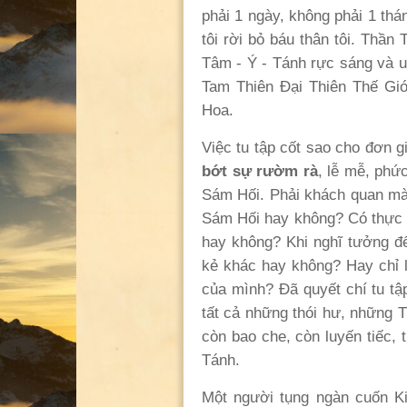
phải 1 ngày, không phải 1 thá
tôi rời bỏ báu thân tôi. Thần
Tâm - Ý - Tánh rực sáng và un
Tam Thiên Đại Thiên Thế Gi
Hoa.
Việc tu tập cốt sao cho đơn g
bớt sự rườm rà
, lễ mễ, phức
Sám Hối. Phải khách quan mà
Sám Hối hay không? Có thực s
hay không? Khi nghĩ tưởng đến
kẻ khác hay không? Hay chỉ 
của mình? Đã quyết chí tu tậ
tất cả những thói hư, những T
còn bao che, còn luyến tiếc,
Tánh.
Một người tụng ngàn cuốn Kin