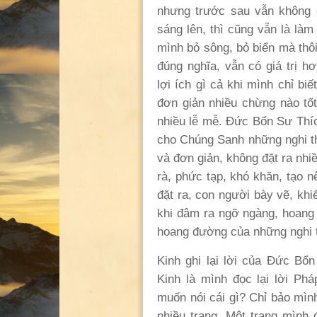
nhưng trước sau vẫn không 
sáng lên, thì cũng vẫn là là
mình bỏ sông, bỏ biển mà thôi
đúng nghĩa, vẫn có giá trị h
lợi ích gì cả khi mình chỉ bi
đơn giản nhiều chừng nào tố
nhiều lễ mễ. Đức Bổn Sư Thíc
cho Chúng Sanh những nghi th
và đơn giản, không đặt ra nh
rà, phức tạp, khó khăn, tạo 
đặt ra, con người bày vẽ, kh
khi đâm ra ngỡ ngàng, hoang
hoang đường của những nghi t
Kinh ghi lại lời của Đức Bổn
Kinh là mình đọc lại lời Ph
muốn nói cái gì? Chỉ bảo mình
nhiều trang. Một trang mình 