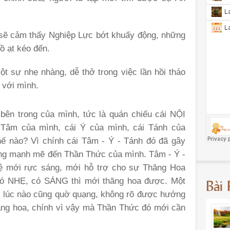
 sẽ cảm thấy Nghiệp Lực bớt khuấy động, những
ồ ạt kéo đến.
t sự nhẹ nhàng, dễ thở trong việc lần hồi tháo
 với mình.
i bên trong của mình, tức là quán chiếu cái NỘI
Tâm của mình, cái Ý của mình, cái Tánh của
nào? Vì chính cái Tâm - Ý - Tánh đó đã gây
ng mạnh mẽ đến Thần Thức của mình. Tâm - Ý -
uệ mới rực sáng, mới hỗ trợ cho sự Thăng Hoa
Bài
ó NHẸ, có SÁNG thì mới thăng hoa được. Một
n, lúc nào cũng quờ quạng, không rõ được hướng
thăng hoa, chính vì vậy mà Thần Thức đó mới cần