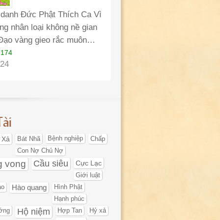
 danh Đức Phật Thích Ca Vì
ng nhân loại không nề gian
Đạo vàng gieo rắc muôn…
 174
24
Tài
 Xả
Bát Nhã
Bệnh nghiệp
Chấp
Con Nợ Chủ Nợ
g vong
Cầu siêu
Cực Lạc
Giới luật
ạo
Hào quang
Hình Phật
Hạnh phúc
Hộ niệm
ớng
Hợp Tan
Hỷ xả