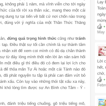
Lạy 
ng, không phải 1 năm, mà vĩnh viễn cho tới ngày
Toàn
 Thức của tôi rời xa thân xác, mang theo một cái
ngày
g dung tự tại tiến về bất cứ nơi chốn nào trong
mừn
ới, đúng với ý nghĩa của một Thần Thức Thăng
+
May 
iản,
đừng quá trọng hình thức
cũng như
tránh
 tạp. Điều thật sự tối cần chính là sự thành tâm
 nhận xét để xem coi mình có đủ dạ chân thành
ự từ đáy lòng mình thốt nên lời ăn năn sám hối
Lời 
 một điều gì thì điều đó có đem lại lợi ích cho
hết,
là để thỏa mãn Tự Ái hoặc một cái Tánh nào đó
chờ,
p, đã phát nguyện tu tập là phải can đảm vứt bỏ
+
ánh xấu. Còn lụy vào những thói tật xấu xa này,
Febr
 thì khó lòng tìm được sự An Bình cho Tâm - Ý -
h, đánh triệu tiếng chuông, gõ triệu tiếng mõ,