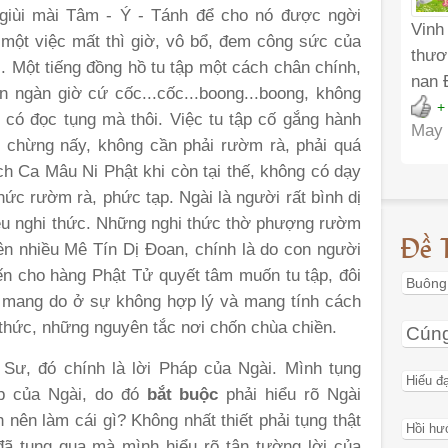
giùi mài Tâm - Ý - Tánh để cho nó được ngời
Vinh
m một việc mất thì giờ, vô bổ, đem công sức của
thươ
. Một tiếng đồng hồ tu tập một cách chân chính,
nan 
ơn ngàn giờ cứ cốc...cốc...boong...boong, không
+
ết có đọc tụng mà thôi. Việc tu tập cố gắng hành
May 
t chừng nấy, không cần phải rườm rà, phải quá
h Ca Mâu Ni Phật khi còn tại thế, không có dạy
ức rườm rà, phức tạp. Ngài là người rất bình dị
iều nghi thức. Những nghi thức thờ phượng rườm
Đề 
nên nhiều Mê Tín Dị Đoan, chính là do con người
iến cho hàng Phật Tử quyết tâm muốn tu tập, đôi
Buông
 mang do ở sự không hợp lý và mang tính cách
hức, những nguyên tắc nơi chốn chùa chiền.
Cún
 Sư, đó chính là lời Pháp của Ngài. Mình tụng
Hiếu đ
áp của Ngài, do đó
bắt buộc
phải hiểu rõ Ngài
 nên làm cái gì? Không nhất thiết phải tụng thật
Hồi hư
đã tụng qua mà mình hiểu rõ tận tường lời của