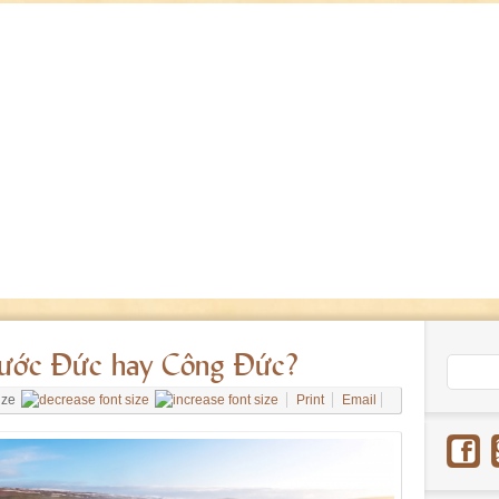
hước Đức hay Công Đức?
ize
Print
Email