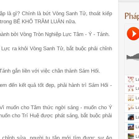
Phá
tập là gì? Chính là bứt Vòng Sanh Tử, thoát kiếp
ặn trong BỂ KHỔ TRẦM LUÂN nữa.
ành bởi Vòng Tròn Nghiệp Lực Tâm - Ý - Tánh.
 Lực ra khỏi Vòng Sanh Tử, bắt buộc phải chỉnh
Tánh gắn liền với việc chân thành Sám Hối.
m đến kết quả tốt đẹp, phải hành trì Sám Hối -
Vì muốn cho Tâm thức ngời sáng - muốn cho Ý
uốn cho Trí Huệ được phát sáng, bắt buộc phải
 chỉnh sửa, người tu tập mới tìm được sự An