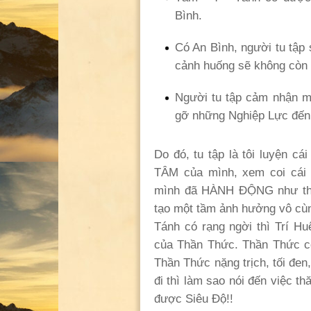
Bình.
Có An Bình, người tu tập
cảnh huống sẽ không còn 
Người tu tập cảm nhận mộ
gỡ những Nghiệp Lực đến
Do đó, tu tập là tôi luyện cá
TÂM của mình, xem coi cái 
mình đã HÀNH ĐỘNG như thế 
tạo một tầm ảnh hưởng vô cù
Tánh có rạng ngời thì Trí H
của Thần Thức. Thần Thức c
Thần Thức nặng trịch, tối đe
đi thì làm sao nói đến việc 
được Siêu Độ!!