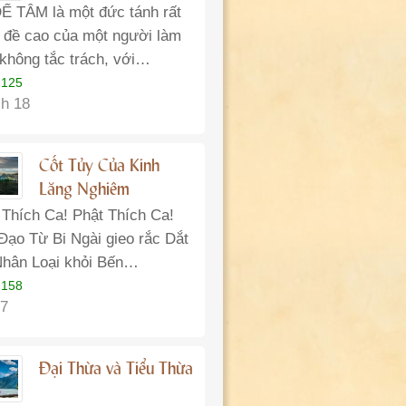
Ể TÂM là một đức tánh rất
 đề cao của một người làm
 không tắc trách, với…
 125
h 18
Cốt Tủy Của Kinh
Lăng Nghiêm
 Thích Ca! Phật Thích Ca!
Đạo Từ Bi Ngài gieo rắc Dắt
Nhân Loại khỏi Bến…
 158
7
Đại Thừa và Tiểu Thừa