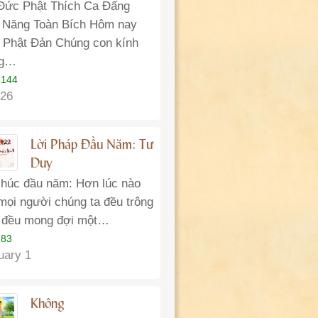
Đức Phật Thích Ca Đấng
 Năng Toàn Bích Hôm nay
 Phật Đản Chúng con kính
g…
 144
26
Lời Pháp Đầu Năm: Tư
Duy
chúc đầu năm: Hơn lúc nào
 mọi người chúng ta đều trông
 đều mong đợi một…
 83
uary 1
Không