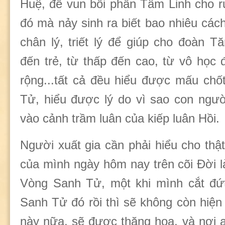
Huệ, để vun bồi phần Tâm Linh cho r
đó mà nảy sinh ra biết bao nhiêu các
chân lý, triết lý để giúp cho đoàn T
đến trẻ, từ thấp đến cao, từ vô học 
rộng...tất cả đều hiểu được mấu ch
Tử, hiểu được lý do vì sao con ngườ
vào cảnh trầm luân của kiếp luân Hồi.
Người xuất gia cần phải hiểu cho thật
của mình ngày hôm nay trên cõi Đời l
Vòng Sanh Tử, một khi mình cắt đứ
Sanh Tử đó rồi thì sẽ không còn hiện
này nữa, sẽ được thăng hoa, và nơi 