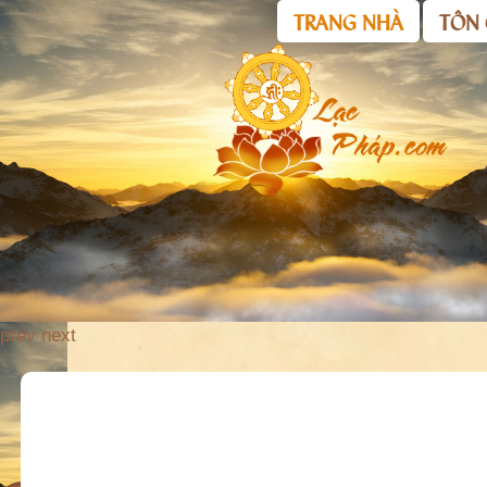
TRANG NHÀ
TÔN 
prev
next