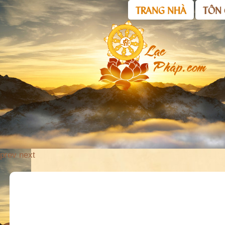
TRANG NHÀ
TÔN 
prev
next