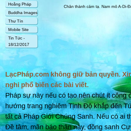
Hoằng Pháp
Chân thành cảm tạ. Nam mô A-Di-Đà
Buddha Images
Thư Tín
Mobile Site
Tin Tức -
18/12/2017
LạcPháp.com không giữ bản quyền. Xin
nghi phổ biến các bài viết.
Pháp sự này nếu có tạo nên chút ít công 
hướng trang nghiêm Tịnh Độ khắp đến T
tất cả Pháp Giới Chúng Sanh. Nếu có ai t
Đề tâm, mãn báo thân này, đồng sanh Cự