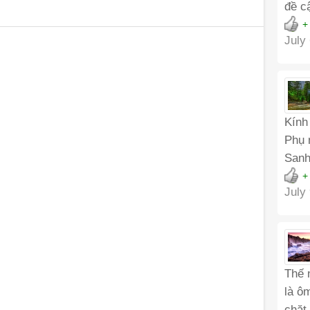
đề c
+
July
Kính
Phụ 
Sanh
+
July
Thế 
là ô
chặt