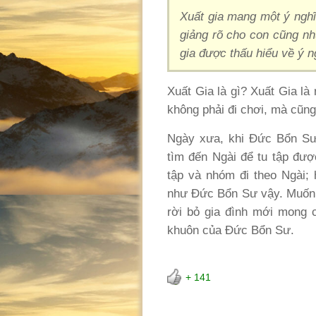
Xuất gia mang một ý nghĩ
giảng rõ cho con cũng nh
gia được thấu hiểu về ý n
Xuất Gia là gì? Xuất Gia là
không phải đi chơi, mà cũng
Ngày xưa, khi Đức Bổn Sư 
tìm đến Ngài để tu tập đư
tập và nhóm đi theo Ngài;
như Đức Bổn Sư vậy. Muốn 
rời bỏ gia đình mới mong 
khuôn của Đức Bổn Sư.
+ 141