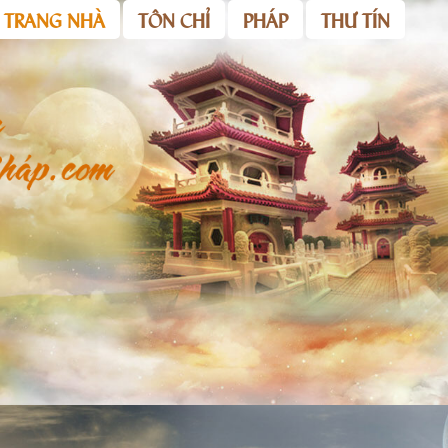
TRANG NHÀ
TÔN CHỈ
PHÁP
THƯ TÍN