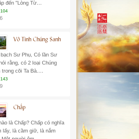
ập đến "Lòng Từ…
 104
 6
Vô Tình Chúng Sanh
 bạch Sư Phụ, Có lần Sư
nói rằng, có 2 loại Chúng
 trong cõi Ta Bà.…
 143
 9
Chấp
nào là Chấp? Chấp có nghĩa
m lấy, là cầm giữ, là nắm
. Một người ôm…