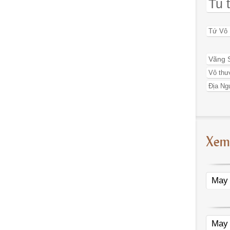
Tu 
Tứ Vô
Vãng 
Vô thư
Địa Ng
Xem
May 
May 