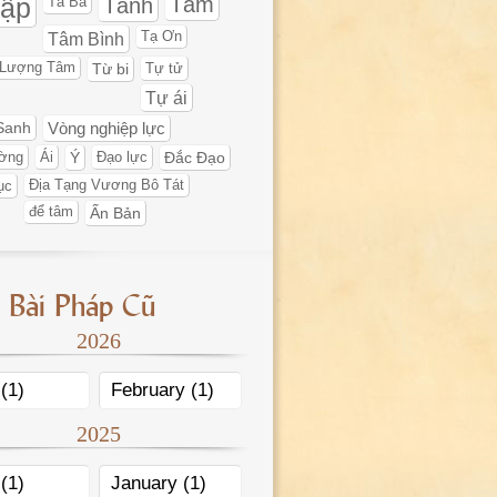
tập
Tâm
Tà Bà
Tánh
Tâm Bình
Tạ Ơn
 Lượng Tâm
Từ bi
Tự tử
Tự ái
Sanh
Vòng nghiệp lực
ờng
Ái
Ý
Đạo lực
Đắc Đạo
ục
Địa Tạng Vương Bô Tát
để tâm
Ấn Bản
 Bài Pháp Cũ
2026
(1)
February (1)
2025
(1)
January (1)