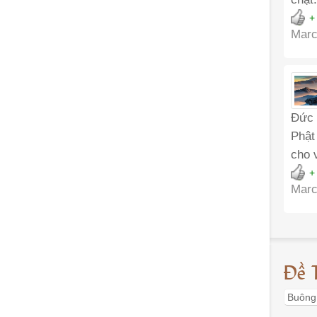
+
Marc
Đức 
Phật
cho 
+
Marc
Đề 
Buông