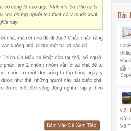
a vô cùng là cao quý. Kính xin Sư Phụ từ bi
Bài
ư cho những người tha thiết có ý muốn xuất
ghĩa này.
 rời nhà, mà rời nhà để đi đâu? Chắc chắn rằng
LacP
 vẫn không phải đi tìm một tư lợi nào đó.
thiệ
Thích Ca Mâu Ni Phật còn tại thế, số người
Bản 
ợc phân làm 2 nhóm: nhóm vẫn ở tại nhà để tu
+
 họ muốn có một đời sống tu tập hằng ngày y
Sept
được như thế, những người này bắt buộc phải
có được một đời sống đúng nghĩa, rập y theo
Cõi 
Kính
Bấm Vào Để Xem Tiếp
Vô T