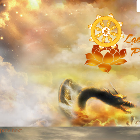
prev
next