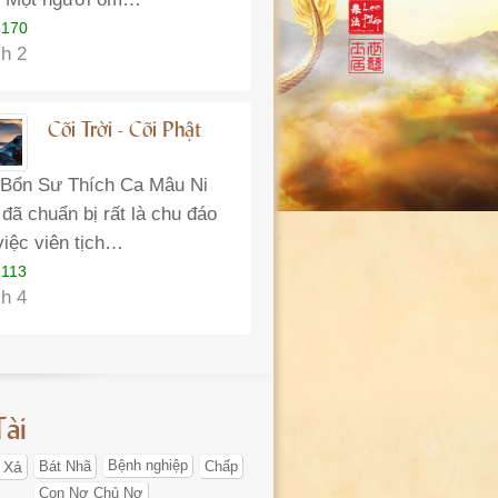
 170
h 2
Cõi Trời - Cõi Phật
Bổn Sư Thích Ca Mâu Ni
 đã chuẩn bị rất là chu đáo
việc viên tịch…
 113
h 4
Tài
 Xả
Bát Nhã
Bệnh nghiệp
Chấp
Con Nợ Chủ Nợ