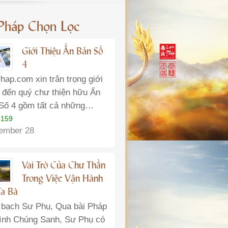
 Pháp Chọn Lọc
Giới Thiệu Ấn Bản Số
4
hap.com xin trân trọng giới
u đến quý chư thiện hữu Ấn
Số 4 gồm tất cả những…
 159
ember 28
Vai Trò Của Chư Thần
Trong Việc Vận Hành
Ta Bà
 bạch Sư Phụ, Qua bài Pháp
ình Chúng Sanh, Sư Phụ có