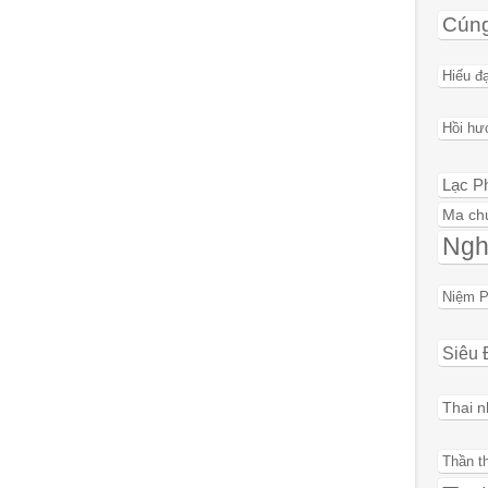
Cún
Hiếu đ
Hồi hư
Lạc P
Ma ch
Ngh
Niệm P
Siêu 
Thai n
Thần t