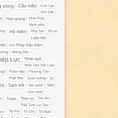
g vong
Cầu siêu
Cực Lạc
Giới luật
ạo
Hào quang
Hình Phật
Hạnh phúc
Hộ niệm
ớng
Hợp Tan
Hỷ xả
Luân hồi
háp
Lời Pháp Đầu Năm
ướng
Mang bầu
iệp Lực
Nhân quả
Nhất Tâm Bất Loạn
hật
Phiền Não
Phương Tiện
Phật Đản
Quán tưởng
Si
Sám hối
Độ
Sát sanh
Sân
Súc sanh
hi
Tham
Thiên tai
Thư ếm
Thất Tình Lục Dục
hức
Thị Phi
Trì Chú
Trí huệ