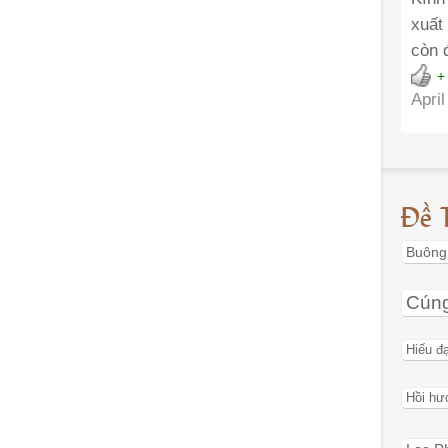
xuất 
còn 
+
April
Đề 
Buông
Cún
Hiếu đ
Hồi hư