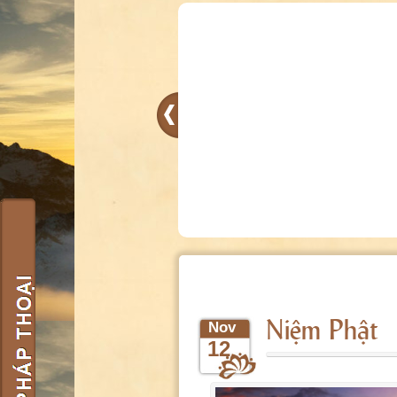
Niệm Phật
Nov
12