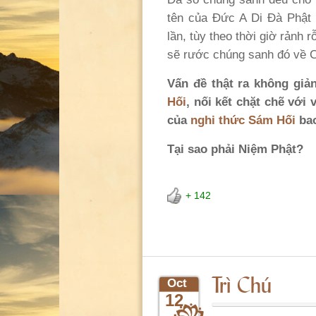
tên của Đức A Di Đà Phật 
lần, tùy theo thời giờ rảnh 
sẽ rước chúng sanh đó về 
Vấn đề thật ra không giả
Hối
, nối kết chặt chẽ với 
của
nghi thức Sám Hối
bao
Tại sao phải Niệm Phật?
+ 142
Trì Chú
Oct
12