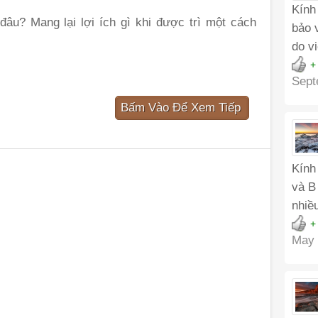
Kính
đâu? Mang lại lợi ích gì khi được trì một cách
bảo 
do v
+
Sept
Bấm Vào Để Xem Tiếp
Kính
và B 
nhiề
+
May 