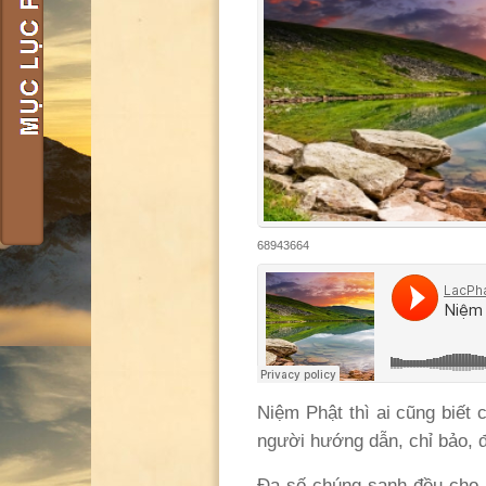
68943664
Niệm Phật thì ai cũng biết 
người hướng dẫn, chỉ bảo, đ
Đa số chúng sanh đều cho r