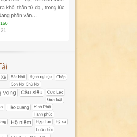
ra khỏi thân tứ đại, trong lúc
đang phân vân…
 150
 21
Tài
 Xả
Bát Nhã
Bệnh nghiệp
Chấp
Con Nợ Chủ Nợ
g vong
Cầu siêu
Cực Lạc
Giới luật
ạo
Hào quang
Hình Phật
Hạnh phúc
Hộ niệm
ớng
Hợp Tan
Hỷ xả
Luân hồi