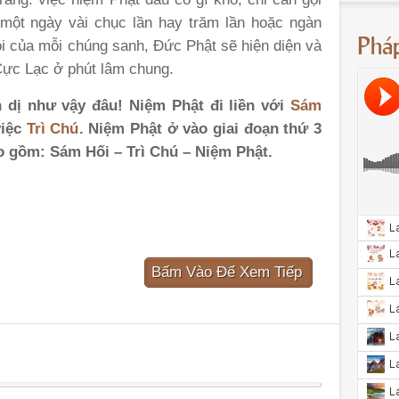
một ngày vài chục lần hay trăm lần hoặc ngàn
Phá
rỗi của mỗi chúng sanh, Đức Phật sẽ hiện diện và
Cực Lạc ở phút lâm chung.
n dị như vậy đâu! Niệm Phật đi liền với
Sám
việc
Trì Chú
. Niệm Phật
ở
vào giai đoạn thứ 3
 gồm: Sám Hối – Trì Chú – Niệm Phật.
Bấm Vào Để Xem Tiếp