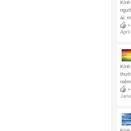
Kính
ngườ
ác m
+
April
Kính
thườ
niệm
+
Janu
Kính