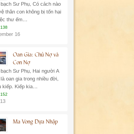
 bạch Sư Phụ, Có cách nào
vệ thân con không bị tổn hại
iệc thư ếm…
 138
ember 16
Oan Gia: Chủ Nợ và
Con Nợ
 bạch Sư Phụ, Hai người A
là oan gia trong nhiều đời,
u kiếp. Kiếp kia…
 152
13
Ma Vong Dựa Nhập