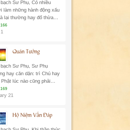
 bạch Sư Phụ, Có nhiều
i làm những hành động xấu
à lại thường hay đổ thừa…
 166
 1
Quán Tưởng
 bạch Sư Phụ, Sư Phụ
ng hay căn dặn: trì Chú hay
 Phật lúc nào cũng phải…
 169
ary 21
Hộ Niệm Vấn Đáp
 bạch Sư Phụ, Khi thần thức