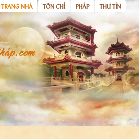
TRANG NHÀ
TÔN CHỈ
PHÁP
THƯ TÍN