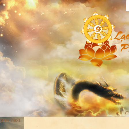
prev
next