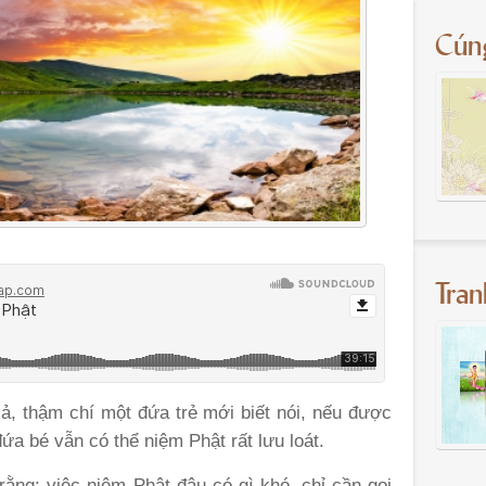
Cún
Tra
cả, thậm chí một đứa trẻ mới biết nói, nếu được
ứa bé vẫn có thể niệm Phật rất lưu loát.
ằng: việc niệm Phật đâu có gì khó, chỉ cần gọi